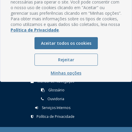
necessárias para operar o site. Você pode consentir com
o nosso uso de cookies clicando em "Aceitar" ou
gerenciar suas preferências clicando em “Minhas opções”.
Para obter mais informações sobre os tipos de cookies,
como utilizamos e quais dados são coletados, leia nossa
Rua do Imperador, 78, Centro
Política de Privacidade
.
CEP: 58.280-000 - Mamanguape/PB
Fone: (83) 3292-2246
Aceitar todos os cookies
Email: comunicacao@mamanguape.pb.gov.br
Expediente: Segunda à Sexta, das 08h às 13h
Rejeitar
Mapa do Site
Perguntas frequentes
Minhas opções
Manual de Navegação
Glossário
Ouvidoria
Serviços Internos
Política de Privacidade