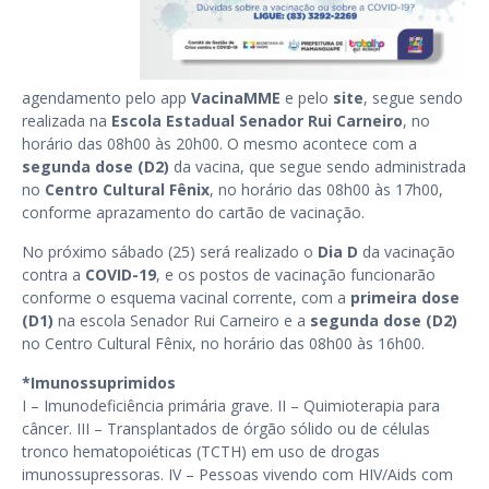
agendamento pelo app
VacinaMME
e pelo
site
, segue sendo
realizada na
Escola Estadual Senador Rui Carneiro
, no
horário das 08h00 às 20h00. O mesmo acontece com a
segunda dose (D2)
da vacina, que segue sendo administrada
no
Centro Cultural Fênix
, no horário das 08h00 às 17h00,
conforme aprazamento do cartão de vacinação.
No próximo sábado (25) será realizado o
Dia D
da vacinação
contra a
COVID-19
, e os postos de vacinação funcionarão
conforme o esquema vacinal corrente, com a
primeira dose
(D1)
na escola Senador Rui Carneiro e a
segunda dose (D2)
no Centro Cultural Fênix, no horário das 08h00 às 16h00.
*Imunossuprimidos
I – Imunodeficiência primária grave. II – Quimioterapia para
câncer. III – Transplantados de órgão sólido ou de células
tronco hematopoiéticas (TCTH) em uso de drogas
imunossupressoras. IV – Pessoas vivendo com HIV/Aids com