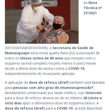
da
Nota
Técnica nº
27/2021
(SECOVID/GAB/SECOVID/MS)
, a
Secretaria de Saúde de
Mamanguape
inicia nesta quarta-feira (22) a vacinação de
todos os
idosos acima de 80 anos
que estejam com o
esquema vacinal completo há pelo menos 6 (seis) meses
desde a última dose da vacina contra a
COVID-19
,
independentemente do imunizante aplicado.
A aplicação da
dose de reforço (Dref)
também está liberada
para
pessoas com alto grau de imunossupressão*
,
devidamente comprovado por laudo médico, cujo
intervalo
para a dose de reforço deverá ser de no mínimo
28 (vinte e
oito) dias
após a última/única dose do esquema básico. A
dose de reforço (Dref)
para a
COVID-19
já está disponível