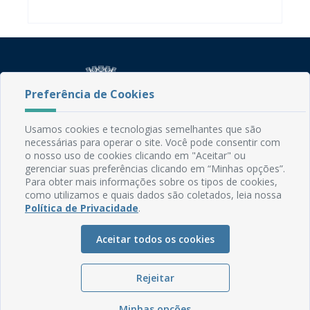
Preferência de Cookies
Usamos cookies e tecnologias semelhantes que são
Rua do Imperador, 78, Centro
necessárias para operar o site. Você pode consentir com
CEP: 58.280-000 - Mamanguape/PB
o nosso uso de cookies clicando em "Aceitar" ou
gerenciar suas preferências clicando em “Minhas opções”.
Fone: (83) 3292-2246
Para obter mais informações sobre os tipos de cookies,
Email: comunicacao@mamanguape.pb.gov.br
como utilizamos e quais dados são coletados, leia nossa
Expediente: Segunda à Sexta, das 08h às 13h
Política de Privacidade
.
Mapa do Site
Aceitar todos os cookies
Perguntas frequentes
Manual de Navegação
Rejeitar
Glossário
Minhas opções