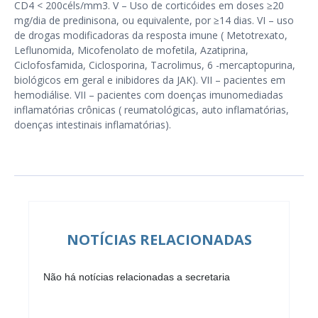
CD4 < 200céls/mm3. V – Uso de corticóides em doses ≥20
mg/dia de predinisona, ou equivalente, por ≥14 dias. VI – uso
de drogas modificadoras da resposta imune ( Metotrexato,
Leflunomida, Micofenolato de mofetila, Azatiprina,
Ciclofosfamida, Ciclosporina, Tacrolimus, 6 -mercaptopurina,
biológicos em geral e inibidores da JAK). VII – pacientes em
hemodiálise. VII – pacientes com doenças imunomediadas
inflamatórias crônicas ( reumatológicas, auto inflamatórias,
doenças intestinais inflamatórias).
NOTÍCIAS RELACIONADAS
Não há notícias relacionadas a secretaria