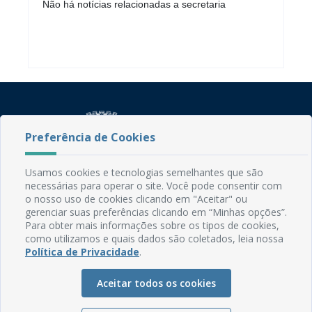
Não há notícias relacionadas a secretaria
Preferência de Cookies
Usamos cookies e tecnologias semelhantes que são
necessárias para operar o site. Você pode consentir com
Rua do Imperador, 78, Centro
o nosso uso de cookies clicando em "Aceitar" ou
CEP: 58.280-000 - Mamanguape/PB
gerenciar suas preferências clicando em “Minhas opções”.
Fone: (83) 3292-2246
Para obter mais informações sobre os tipos de cookies,
Email: comunicacao@mamanguape.pb.gov.br
como utilizamos e quais dados são coletados, leia nossa
Expediente: Segunda à Sexta, das 08h às 13h
Política de Privacidade
.
Mapa do Site
Aceitar todos os cookies
Perguntas frequentes