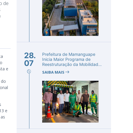
o de
s
a
28.
Prefeitura de Mamanguape
ta
Inicia Maior Programa de
07
ão
Reestruturação da Mobilidade
sta e
Urba...
SAIBA MAIS
 do
onal
s
13 e
 as