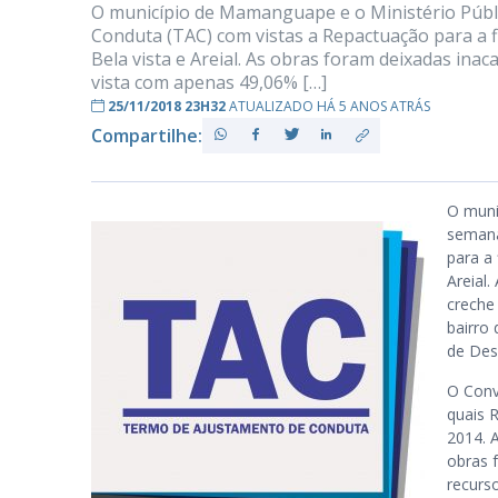
O município de Mamanguape e o Ministério Públ
Conduta (TAC) com vistas a Repactuação para a f
Bela vista e Areial. As obras foram deixadas ina
vista com apenas 49,06% […]
PB
25/11/2018 23H32
ATUALIZADO HÁ 5 ANOS ATRÁS
Compartilhe:
O muni
semana
para a 
Areial
creche
bairro
de Des
O Conv
quais 
2014. 
obras 
recurs