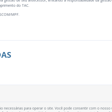
a gestão de seu antecessor, limitando a responsabilidade da gestão
primento do TAC.
SCOM/MPF.
DAS
Rua do Imperador, 78, Centro
o necessárias para operar o site. Você pode consentir com o nosso
CEP: 58.280-000 - Mamanguape/PB