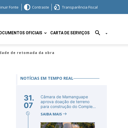
inuir Fonte
Contraste
Transparência Fiscal
OCUMENTOS OFICIAIS
CARTA DE SERVIÇOS
idade de retomada da obra
NOTÍCIAS EM TEMPO REAL
31.
Câmara de Mamanguape
aprova doação de terreno
07
para construção do Complexo
Educac...
SAIBA MAIS