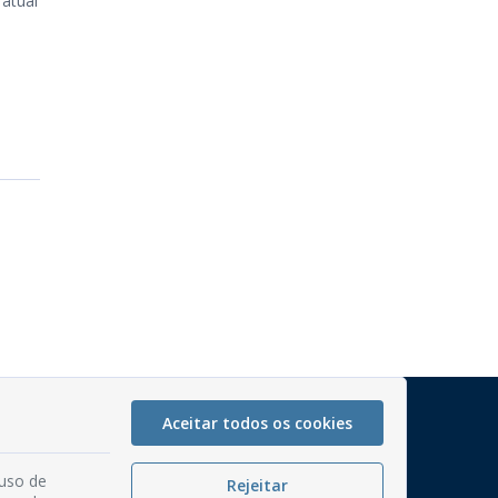
 atual
Mapa do Site
Aceitar todos os cookies
Perguntas frequentes
 uso de
Manual de Navegação
Rejeitar