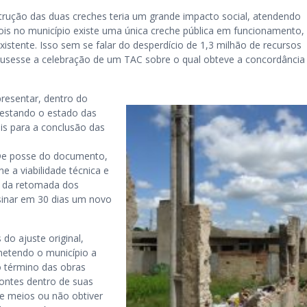
trução das duas creches teria um grande impacto social, atendendo
ois no município existe uma única creche pública em funcionamento
istente. Isso sem se falar do desperdício de 1,3 milhão de recursos
usesse a celebração de um TAC sobre o qual obteve a concordância
resentar, dentro do
testando o estado das
is para a conclusão das
. De posse do documento,
 a viabilidade técnica e
de da retomada dos
ssinar em 30 dias um novo
do ajuste original,
metendo o município a
o término das obras
fontes dentro de suas
de meios ou não obtiver