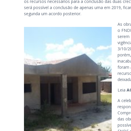
os recursos necessários para a conclusão das duas cre
será possível a conclusão de apenas uma em 2019, fica
segunda um acordo posterior.
As obr
o FNDE
serem 
vigênc
3/10/2
porém,
inacab
foram 
recurs
deixad
Leia
A
A cele
respon
Compro
das ob
possív