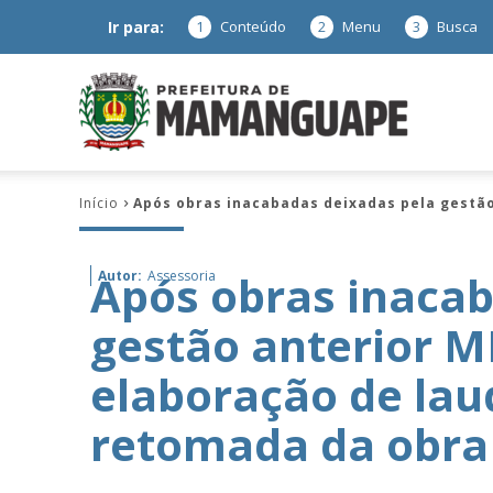
Ir para:
1
Conteúdo
2
Menu
3
Busca
Prefeitura
Início
Após obras inacabadas deixadas pela gestão
de
Após obras inacab
Autor:
Assessoria
gestão anterior M
Mamanguap
elaboração de lau
retomada da obra
–