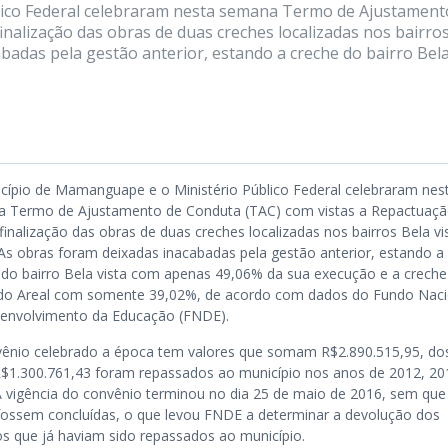
ico Federal celebraram nesta semana Termo de Ajustament
inalização das obras de duas creches localizadas nos bairro
cabadas pela gestão anterior, estando a creche do bairro Bel
cípio de Mamanguape e o Ministério Público Federal celebraram nes
 Termo de Ajustamento de Conduta (TAC) com vistas a Repactuaç
finalização das obras de duas creches localizadas nos bairros Bela vi
. As obras foram deixadas inacabadas pela gestão anterior, estando a
 do bairro Bela vista com apenas 49,06% da sua execução e a creche
 do Areal com somente 39,02%, de acordo com dados do Fundo Naci
envolvimento da Educação (FNDE).
ênio celebrado a época tem valores que somam R$2.890.515,95, do
R$1.300.761,43 foram repassados ao município nos anos de 2012, 20
A vigência do convênio terminou no dia 25 de maio de 2016, sem que
fossem concluídas, o que levou FNDE a determinar a devolução dos
os que já haviam sido repassados ao município.