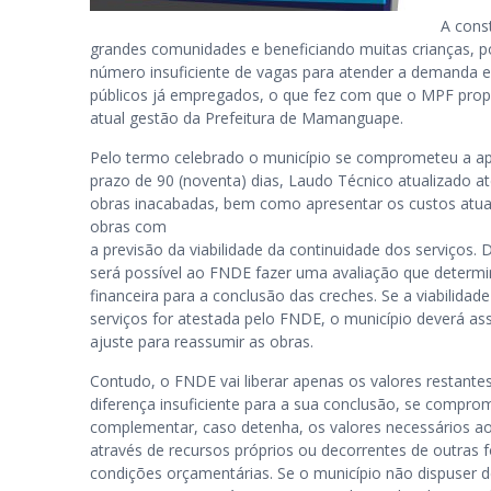
A cons
grandes comunidades e beneficiando muitas crianças, p
número insuficiente de vagas para atender a demanda ex
públicos já empregados, o que fez com que o MPF prop
atual gestão da Prefeitura de Mamanguape.
Pelo termo celebrado o município se comprometeu a ap
prazo de 90 (noventa) dias, Laudo Técnico atualizado a
obras inacabadas, bem como apresentar os custos atua
obras com
a previsão da viabilidade da continuidade dos serviços
será possível ao FNDE fazer uma avaliação que determine
financeira para a conclusão das creches. Se a viabilida
serviços for atestada pelo FNDE, o município deverá a
ajuste para reassumir as obras.
Contudo, o FNDE vai liberar apenas os valores restantes 
diferença insuficiente para a sua conclusão, se compro
complementar, caso detenha, os valores necessários a
através de recursos próprios ou decorrentes de outras 
condições orçamentárias. Se o município não dispuser 