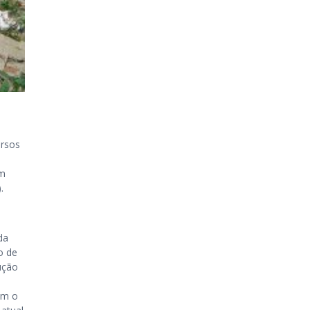
ursos
am
.
da
o de
ução
om o