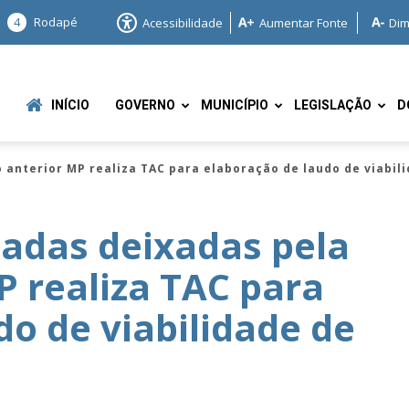
4
Rodapé
Acessibilidade
Aumentar Fonte
Dim
INÍCIO
GOVERNO
MUNICÍPIO
LEGISLAÇÃO
D
 anterior MP realiza TAC para elaboração de laudo de viabil
adas deixadas pela
P realiza TAC para
e
do de viabilidade de