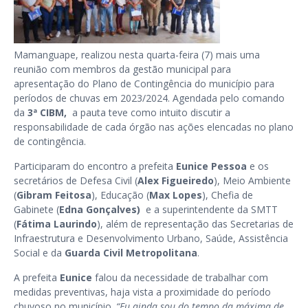
Mamanguape, realizou nesta quarta-feira (7) mais uma
reunião com membros da gestão municipal para
apresentação do Plano de Contingência do município para
períodos de chuvas em 2023/2024. Agendada pelo comando
da
3ª CIBM,
a pauta teve como intuito discutir a
responsabilidade de cada órgão nas ações elencadas no plano
de contingência.
Participaram do encontro a prefeita
Eunice Pessoa
e os
secretários de Defesa Civil (
Alex Figueiredo
), Meio Ambiente
(
Gibram Feitosa
), Educação (
Max Lopes
), Chefia de
Gabinete (
Edna Gonçalves)
e a superintendente da SMTT
(
Fátima Laurindo
), além de representação das Secretarias de
Infraestrutura e Desenvolvimento Urbano,
Saúde,
Assistência
Social e
da
Guarda Civil Metropolitana
.
A prefeita
Eunice
falou da necessidade de trabalhar com
medidas preventivas, haja vista a proximidade do período
chuvoso no município.
“Eu ainda sou do tempo da máxima de