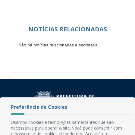
NOTÍCIAS RELACIONADAS
Não há notícias relacionadas a secretaria
Preferência de Cookies
Usamos cookies e tecnologias semelhantes que são
Rua do Imperador, 78, Centro
necessárias para operar o site. Você pode consentir com
CEP: 58.280-000 - Mamanguape/PB
o nosso uso de cookies clicando em "Aceitar" ou