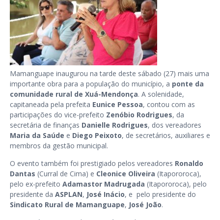
Mamanguape inaugurou na tarde deste sábado (27) mais uma
importante obra para a população do município, a
ponte da
comunidade rural de
Xuá-Mendonça
. A solenidade,
capitaneada pela prefeita
Eunice Pessoa
, contou com as
participações do vice-prefeito
Zenóbio Rodrigues
, da
secretária de finanças
Danielle Rodrigues
, dos vereadores
Maria da Saúde
e
Diego Peixoto
, de secretários, auxiliares e
membros da gestão municipal.
O evento também foi prestigiado pelos vereadores
Ronaldo
Dantas
(Curral de Cima) e
Cleonice Oliveira
(Itapororoca),
pelo ex-prefeito
Adamastor Madrugada
(Itapororoca), pelo
presidente da
ASPLAN
,
José Inácio
, e pelo presidente do
Sindicato Rural de Mamanguape
,
José João
.