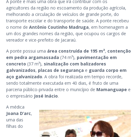
A ponte é mais uma obra que irá contribuir com os
agricultores da região no escoamento da produção agrícola,
melhorando a circulação de veículos de grande porte, do
transporte escolar e do transporte de saúde. A ponte recebeu
o nome de
Antônio Coutinho Madruga
, em homenagem a
um dos grandes nomes da região, que ocupou os cargos de
vereador e vice-prefeito de Jacaraú.
A ponte possui uma
área construída de 195 m²
,
contenção
em pedra argamassada
(74 m³),
pavimentação em
concreto
(37 m³),
sinalização com balizadores
galvanizados
,
placas de segurança
e
guarda corpo em
aço galvanizado
. A obra foi realizada em tempo recorde,
sendo totalmente executada em 40 dias, é fruto de uma
parceria público-privada entre o município de
Mamanguape
e
o empresário
José Inácio
.
A médica
Joana D’arc
,
uma das
filhas do