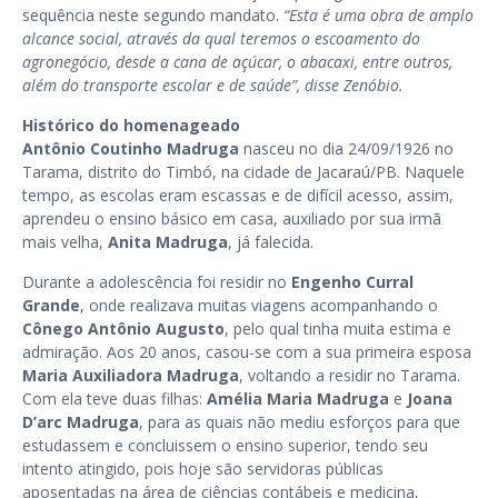
sequência neste segundo mandato.
“Esta é uma obra de amplo
alcance social, através da qual teremos o escoamento do
agronegócio, desde a cana de açúcar, o abacaxi, entre outros,
além do transporte escolar e de saúde”, disse Zenóbio.
Histórico do homenageado
Antônio Coutinho Madruga
nasceu no dia 24/09/1926 no
Tarama, distrito do Timbó, na cidade de Jacaraú/PB. Naquele
tempo, as escolas eram escassas e de difícil acesso, assim,
aprendeu o ensino básico em casa, auxiliado por sua irmã
mais velha,
Anita Madruga
, já falecida.
Durante a adolescência foi residir no
Engenho Curral
Grande
, onde realizava muitas viagens acompanhando o
Cônego Antônio Augusto
, pelo qual tinha muita estima e
admiração. Aos 20 anos, casou-se com a sua primeira esposa
Maria Auxiliadora Madruga
, voltando a residir no Tarama.
Com ela teve duas filhas:
Amélia Maria Madruga
e
Joana
D’arc Madruga
, para as quais não mediu esforços para que
estudassem e concluissem o ensino superior, tendo seu
intento atingido, pois hoje são servidoras públicas
aposentadas na área de ciências contábeis e medicina,