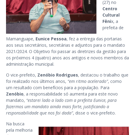
(27) no
Centro
Cultural
Fêni
x, a
prefeita de
Mamanguape,
Eunice Pessoa
, fez a entrega das portarias
aos seus secretários, secretárias e adjuntos para o mandato
2021/2024. O Objetivo foi passar as diretrizes da gestão para
os próximos 4 (quatro) anos aos antigos e novos membros da
administração municipal.
O vice-prefeito,
Zenóbio Rodrigues
, destacou o trabalho que
foi realizado nos últimos anos,
“em ritmo acelerado”
, como
um resultado com benefícios para a população. Para
Zenóbio
, a responsabilidade só aumenta para este novo
mandato,
“estarei lado a lado com a prefeita Eunice, para
fazermos um mandato ainda mais forte, justificando a
responsabilidade que nos foi dada”
, disse o vice-prefeito.
Na busca
pela melhoria