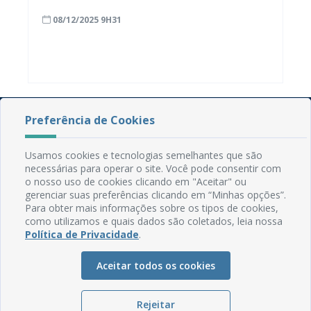
08/12/2025 9H31
Preferência de Cookies
Usamos cookies e tecnologias semelhantes que são
necessárias para operar o site. Você pode consentir com
o nosso uso de cookies clicando em "Aceitar" ou
gerenciar suas preferências clicando em “Minhas opções”.
Rua do Imperador, 78, Centro
Para obter mais informações sobre os tipos de cookies,
CEP: 58.280-000 - Mamanguape/PB
como utilizamos e quais dados são coletados, leia nossa
Fone: (83) 3292-2246
Política de Privacidade
.
Email: comunicacao@mamanguape.pb.gov.br
Expediente: Segunda à Sexta, das 08h às 13h
Aceitar todos os cookies
Mapa do Site
Rejeitar
Perguntas frequentes