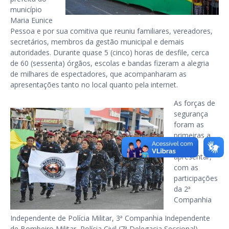
município
Maria Eunice
Pessoa e por sua comitiva que reuniu familiares, vereadores,
secretários, membros da gestão municipal e demais
autoridades. Durante quase 5 (cinco) horas de desfile, cerca
de 60 (sessenta) órgãos, escolas e bandas fizeram a alegria
de milhares de espectadores, que acompanharam as
apresentações tanto no local quanto pela internet.
As forças de
segurança
foram as
primeiras a
se
apresentar,
com as
participações
da 2ª
Companhia
Independente de Polícia Militar, 3ª Companhia Independente
de Bombeiro Militar, Polícia Civil (7ª Delegacia Seccional),