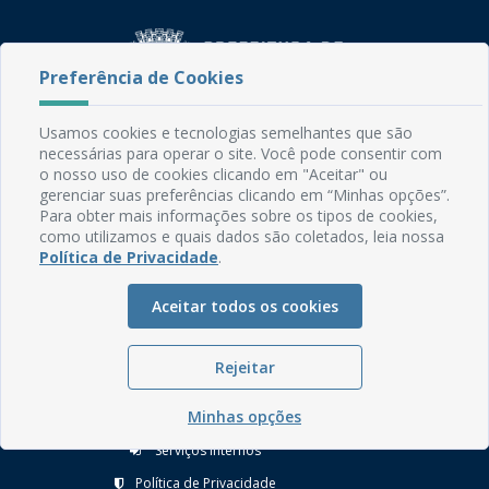
Preferência de Cookies
Usamos cookies e tecnologias semelhantes que são
Rua do Imperador, 78, Centro
necessárias para operar o site. Você pode consentir com
CEP: 58.280-000 - Mamanguape/PB
o nosso uso de cookies clicando em "Aceitar" ou
Fone: (83) 3292-2246
gerenciar suas preferências clicando em “Minhas opções”.
Email: comunicacao@mamanguape.pb.gov.br
Para obter mais informações sobre os tipos de cookies,
como utilizamos e quais dados são coletados, leia nossa
Expediente: Segunda à Sexta, das 08h às 13h
Política de Privacidade
.
Mapa do Site
Aceitar todos os cookies
Perguntas frequentes
Manual de Navegação
Rejeitar
Glossário
Minhas opções
Ouvidoria
Serviços Internos
Política de Privacidade