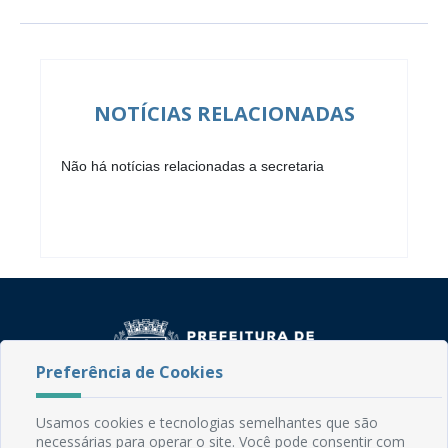
NOTÍCIAS RELACIONADAS
Não há notícias relacionadas a secretaria
Preferência de Cookies
Usamos cookies e tecnologias semelhantes que são
Rua do Imperador, 78, Centro
necessárias para operar o site. Você pode consentir com
CEP: 58.280-000 - Mamanguape/PB