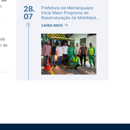
o.
28.
Prefeitura de Mamanguape
Inicia Maior Programa de
07
Reestruturação da Mobilidade
o
Urba...
SAIBA MAIS
nde
r de