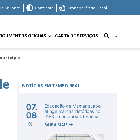
inuir Fonte
Contraste
Transparência Fiscal
OCUMENTOS OFICIAIS
CARTA DE SERVIÇOS
município
de
NOTÍCIAS EM TEMPO REAL
07.
Educação de Mamanguape
atinge marcas históricas no
08
IDEB e consolida liderança
no...
SAIBA MAIS
,