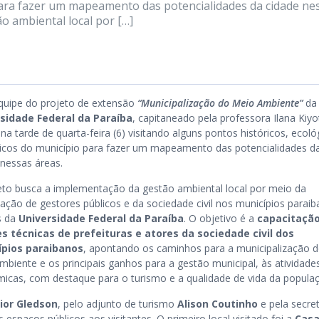
o para fazer um mapeamento das potencialidades da cidade ne
o ambiental local por […]
uipe do projeto de extensão
“Municipalização do Meio Ambiente”
da
sidade Federal da Paraíba
, capitaneado pela professora Ilana Kiyo
na tarde de quarta-feira (6) visitando alguns pontos históricos, ecoló
sticos do município para fazer um mapeamento das potencialidades d
 nessas áreas.
eto busca a implementação da gestão ambiental local por meio da
tação de gestores públicos e da sociedade civil nos municípios paraib
s da
Universidade Federal da Paraíba
. O objetivo é a
capacitaçã
s técnicas de prefeituras e atores da sociedade civil dos
ípios paraibanos
, apontando os caminhos para a municipalização 
mbiente e os principais ganhos para a gestão municipal, às atividade
icas, com destaque para o turismo e a qualidade de vida da popula
ior Gledson
, pelo adjunto de turismo
Alison Coutinho
e pela secret
 espaços públicos aos visitantes. O primeiro local visitado foi a
Casa