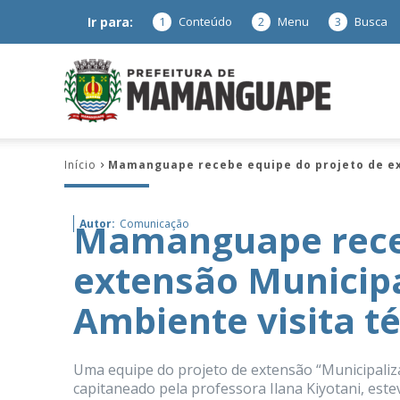
Ir para:
1
Conteúdo
2
Menu
3
Busca
Prefeitura
Início
Mamanguape recebe equipe do projeto de ex
de
Mamanguape receb
Autor:
Comunicação
extensão Municip
Mamanguap
Ambiente visita t
Uma equipe do projeto de extensão “Municipaliz
–
capitaneado pela professora Ilana Kiyotani, este