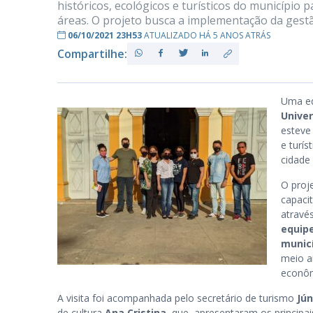
históricos, ecológicos e turísticos do municípi
áreas. O projeto busca a implementação da gestã
06/10/2021 23H53
ATUALIZADO HÁ 5 ANOS ATRÁS
Compartilhe:
PB
Uma eq
Univer
esteve 
e turí
cidade
O proj
capaci
atravé
equipe
munic
meio a
econôm
A visita foi acompanhada pelo secretário de turismo
Jún
de cultura
Ana Cristina
, que apresentaram os principais