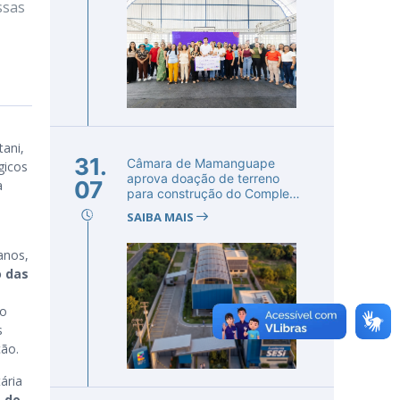
ssas
tani,
31.
Câmara de Mamanguape
gicos
aprova doação de terreno
07
a
para construção do Complexo
Educac...
SAIBA MAIS
anos,
o das
do
s
ção.
ária
 do