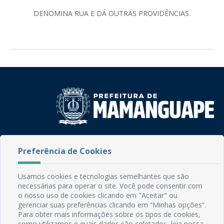
DENOMINA RUA E DÁ OUTRAS PROVIDÊNCIAS.
Rua do Imperador, 78, Centro
Preferência de Cookies
CEP: 58.280-000 - Mamanguape/PB
Fone: (83) 3292-2246
Email: comunicacao@mamanguape.pb.gov.br
Usamos cookies e tecnologias semelhantes que são
Expediente: Segunda à Sexta, das 08h às 13h
necessárias para operar o site. Você pode consentir com
o nosso uso de cookies clicando em "Aceitar" ou
gerenciar suas preferências clicando em “Minhas opções”.
Mapa do Site
Para obter mais informações sobre os tipos de cookies,
Perguntas frequentes
como utilizamos e quais dados são coletados, leia nossa