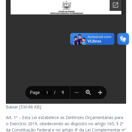
Baixar [330.86 KB]
Art. 1º – Esta Lei estabelece as Diretrizes Orçamentárias para
o Exercício 2019, obedecendo ao disposto no artigo 165, § 2º
da Constituição Federal e no artigo 4º da Lei Complementar nº