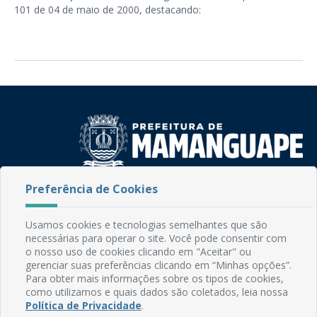
101 de 04 de maio de 2000, destacando:
Preferência de Cookies
Rua do Imperador, 78, Centro
CEP: 58.280-000 - Mamanguape/PB
Fone: (83) 3292-2246
Usamos cookies e tecnologias semelhantes que são
Email: comunicacao@mamanguape.pb.gov.br
necessárias para operar o site. Você pode consentir com
Expediente: Segunda à Sexta, das 08h às 13h
o nosso uso de cookies clicando em "Aceitar" ou
gerenciar suas preferências clicando em “Minhas opções”.
Para obter mais informações sobre os tipos de cookies,
Mapa do Site
como utilizamos e quais dados são coletados, leia nossa
Perguntas frequentes
Política de Privacidade
.