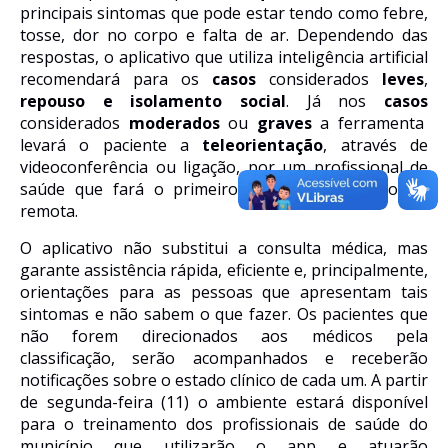
principais sintomas que pode estar tendo como febre,
tosse, dor no corpo e falta de ar. Dependendo das
respostas, o aplicativo que utiliza inteligência artificial
recomendará para os
casos
considerados
leves
,
repouso
e isolamento social
. Já nos
casos
considerados
moderados
ou
graves
a ferramenta
levará o paciente a
teleorientação
, através de
videoconferência ou ligação, por um profissional de
saúde que fará o primeiro atendimento de forma
remota.
O aplicativo não substitui a consulta médica, mas
garante assistência rápida, eficiente e, principalmente,
orientações para as pessoas que apresentam tais
sintomas e não sabem o que fazer.
O
s pacientes que
não forem direcionados aos médicos
pel
a
classificação, serão acompanhados e receberão
notificações sobre o estado clínico de cada um. A partir
de segunda-feira (11) o ambiente estará disponível
para o treinamento dos profissionais de saúde do
município que utilizarão o app e atuarão