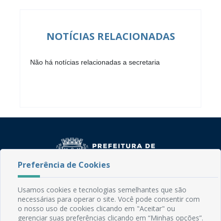
NOTÍCIAS RELACIONADAS
Não há notícias relacionadas a secretaria
Preferência de Cookies
Usamos cookies e tecnologias semelhantes que são
Rua do Imperador, 78, Centro
necessárias para operar o site. Você pode consentir com
CEP: 58.280-000 - Mamanguape/PB
o nosso uso de cookies clicando em "Aceitar" ou
Fone: (83) 3292-2246
gerenciar suas preferências clicando em “Minhas opções”.