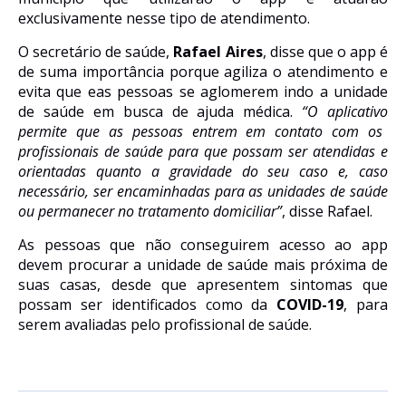
exclusivamente nesse tipo de atendimento.
O
secretário de saúde,
Rafael Aires
, disse que o app
é
de suma importância
porque
agiliza o atendimento
e
evita que eas pessoas se aglomerem
indo
a unidade
de saúde em busca de ajuda médica.
“
O aplicativo
permite que as pessoas entrem
em
contato com os
profissionais de saúde
p
ara que possam ser atendid
a
s e
orientad
a
s quanto a gravidade do seu caso e,
caso
necessário,
ser encaminhadas para as unidades de saúde
ou permanecer
no
trata
mento domiciliar”
,
disse Rafael.
As pessoas que não conseguirem acesso ao app
devem procurar a unidade de saúde mais próxima de
suas casas, desde que apresentem sintomas que
possam ser identificados como da
COVID-19
, para
serem avaliadas pelo profissional de saúde.