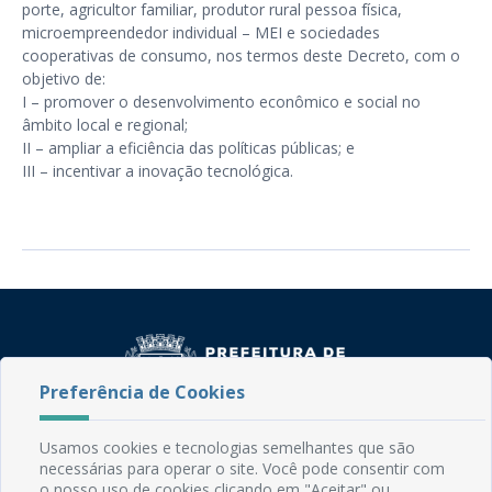
porte, agricultor familiar, produtor rural pessoa física,
microempreendedor individual – MEI e sociedades
cooperativas de consumo, nos termos deste Decreto, com o
objetivo de:
I – promover o desenvolvimento econômico e social no
âmbito local e regional;
II – ampliar a eficiência das políticas públicas; e
III – incentivar a inovação tecnológica.
Preferência de Cookies
Usamos cookies e tecnologias semelhantes que são
Rua do Imperador, 78, Centro
necessárias para operar o site. Você pode consentir com
CEP: 58.280-000 - Mamanguape/PB
o nosso uso de cookies clicando em "Aceitar" ou