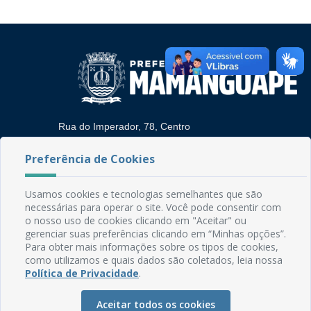
Rua do Imperador, 78, Centro
CEP: 58.280-000 - Mamanguape/PB
Fone: (83) 3292-2246
Preferência de Cookies
Email: comunicacao@mamanguape.pb.gov.br
Expediente: Segunda à Sexta, das 08h às 13h
Usamos cookies e tecnologias semelhantes que são
necessárias para operar o site. Você pode consentir com
Mapa do Site
o nosso uso de cookies clicando em "Aceitar" ou
gerenciar suas preferências clicando em “Minhas opções”.
Perguntas frequentes
Para obter mais informações sobre os tipos de cookies,
Manual de Navegação
como utilizamos e quais dados são coletados, leia nossa
Política de Privacidade
.
Glossário
Ouvidoria
Aceitar todos os cookies