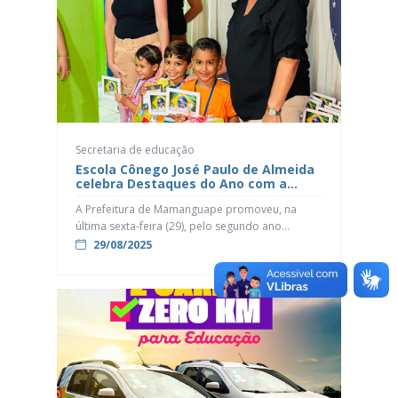
dedicação à educação. Ao longo de quase duas
décadas de atuação, o […]
Secretaria de educação
Escola Cônego José Paulo de Almeida
celebra Destaques do Ano com a
premiação “Astronautas do Saber”
A Prefeitura de Mamanguape promoveu, na
última sexta-feira (29), pelo segundo ano
consecutivo, a premiação “Astronautas do Saber
29/08/2025
– Estudante Nota 10”, um momento marcante
que aconteceu na Escola Municipal Cônego José
Paulo de Almeida, com o objetivo de reconhecer
os alunos e alunas que mais se destacaram no
processo de ensino-aprendizagem em todas as
[…]