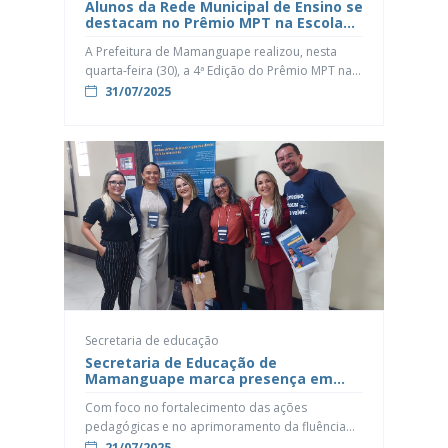
Alunos da Rede Municipal de Ensino se
destacam no Prêmio MPT na Escola
2025
A Prefeitura de Mamanguape realizou, nesta
quarta-feira (30), a 4ª Edição do Prêmio MPT na
Escola, uma iniciativa que mobiliza estudantes
31/07/2025
da rede pública em torno da cidadania, dos
direitos da infância e da erradicação do
trabalho infantil. O projeto é fruto de uma
parceria entre a Prefeitura e o Ministério Público
do Trabalho (MPT), […]
Secretaria de educação
Secretaria de Educação de
Mamanguape marca presença em
imersão sobre acompanhamento
Com foco no fortalecimento das ações
escolar
pedagógicas e no aprimoramento da fluência
leitora dos estudantes, a equipe de
21/07/2025