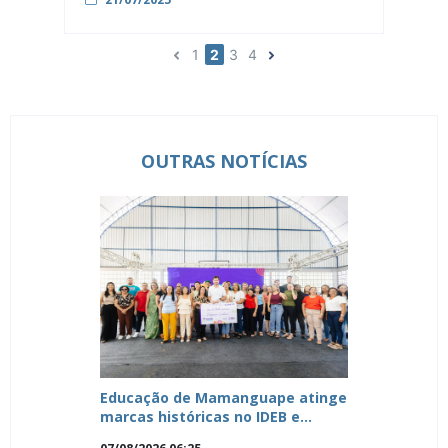
Acompanhamento Escolar da Rede Municipal de
Ensino de Mamanguape participou, nos dias 21,
22 e 23 de julho, de uma imersão formativa que
1
2
3
4
reuniu representantes de diversos municípios
do Nordeste. O encontro, promovido pela
Associação Bem Comum, […]
OUTRAS NOTÍCIAS
Educação de Mamanguape atinge
marcas históricas no IDEB e
consolida liderança no Vale do