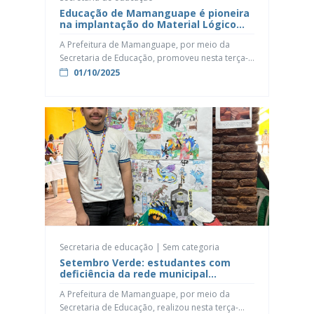
Educação de Mamanguape é pioneira
na implantação do Material Lógico
Piccolo de Matemática
A Prefeitura de Mamanguape, por meio da
Secretaria de Educação, promoveu nesta terça-
feira (30) a formação pedagógica do Material
01/10/2025
Lógico Piccolo de Matemática, voltado para o
aprimoramento do ensino da disciplina na rede
municipal. A iniciativa tem como objetivo
estimular o raciocínio lógico nas crianças e
contribuir para o fortalecimento do
aprendizado. A formação aconteceu […]
Secretaria de educação | Sem categoria
Setembro Verde: estudantes com
deficiência da rede municipal
participam de ação em prol da
A Prefeitura de Mamanguape, por meio da
inclusão
Secretaria de Educação, realizou nesta terça-