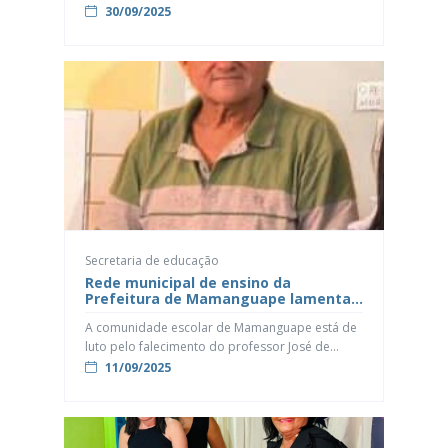
feira (30) um evento em alusão ao Setembro
30/09/2025
Verde e ao Dia Nacional de Luta da Pessoa com
Deficiência, celebrado em 21 de setembro. A
campanha simboliza a importância da inclusão e
do respeito aos direitos das pessoas com
deficiência. Realizado no Centro […]
Secretaria de educação
Rede municipal de ensino da
Prefeitura de Mamanguape lamenta
a perda do professor José de Arruda
A comunidade escolar de Mamanguape está de
Silva
luto pelo falecimento do professor José de
Arruda Silva, docente efetivo da rede municipal
11/09/2025
desde 2007. Atualmente, ele lecionava Geografia
na Escola Municipal de Ensino Fundamental
Francisca Almeida, onde desempenhava um
trabalho reconhecido pelo comprometimento e