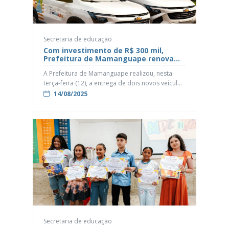
Secretaria de educação
Com investimento de R$ 300 mil,
Prefeitura de Mamanguape renova
frota da Educação
A Prefeitura de Mamanguape realizou, nesta
terça-feira (12), a entrega de dois novos veículos
à Secretaria de Educação, como parte do
14/08/2025
processo de renovação da frota municipal. Os
veículos foram adquiridos com recursos
próprios do município, em um investimento de
cerca de R$ 300 mil. “O nosso compromisso é
com uma gestão que entrega resultados […]
Secretaria de educação