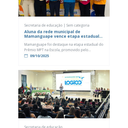
Secretaria de educação | Sem categoria
Aluna da rede municipal de
Mamanguape vence etapa estadual
do MPT na Escola e representará a
Mamanguape foi destaque na etapa estadual do
Paraíba na final nacional
Prêmio MPT na Escola, promovido pelo
Ministério Público do Trabalho (MPT), nesta
09/10/2025
quarta-feira (08). A aluna Jany Kalline Souza do
Nascimento, do 9º ano da Escola Municipal Ana
Cavalcante, conquistou o primeiro lugar com um
conto que aborda a importância da saúde e da
segurança no ambiente escolar. […]
Secretaria de educação