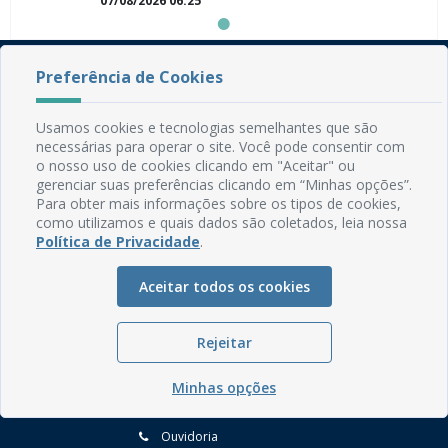
07/08/2026 06:25
Mamanguape
Preferência de Cookies
Usamos cookies e tecnologias semelhantes que são
necessárias para operar o site. Você pode consentir com
o nosso uso de cookies clicando em "Aceitar" ou
gerenciar suas preferências clicando em “Minhas opções”.
Rua do Imperador, 78, Centro
Para obter mais informações sobre os tipos de cookies,
CEP: 58.280-000 - Mamanguape/PB
como utilizamos e quais dados são coletados, leia nossa
Fone: (83) 3292-2246
Política de Privacidade
.
Email: comunicacao@mamanguape.pb.gov.br
Expediente: Segunda à Sexta, das 08h às 13h
Aceitar todos os cookies
Mapa do Site
Rejeitar
Perguntas frequentes
Manual de Navegação
Minhas opções
Glossário
Ouvidoria